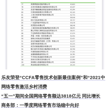
乐友荣登“CCFA零售技术创新最佳案例”和“2021中
国网络零售TOP100”榜
网络零售激活乡村消费
“五一”期间全国网络零售额达3818亿元 同比增长
28.1%
商务部：一季度网络零售市场稳中向好