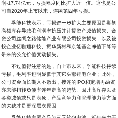
润-17.74亿元，亏损幅度同比扩大近一倍。这也是公
司自2020年上市以来，连续第四年亏损。
孚能科技表示，亏损进一步扩大主要原因是期初
高额库存导致毛利润率挤压并计提资产减值损失、合
资公司丝绸之路储能产业有限公司投资损失，以及被
投企业亿咖通科技、
振华新材
和京能基金净值下降等
带来的公允价值变动损失。
不过值得注意的是，自上市以来，孚能科技持续
亏损，毛利率也明显低于其它头部锂电企业；此外，
公司资金面长期入不敷出，接连的IPO和定增再融资
亦未能扭转负债率连年走高的趋势。因此高库存以及
各类减值或只是表象，产品竞争力和管理能力等方面
的欠缺才是更深层次原因。
孚能科技主要产品为三元软包电池，近年来由于