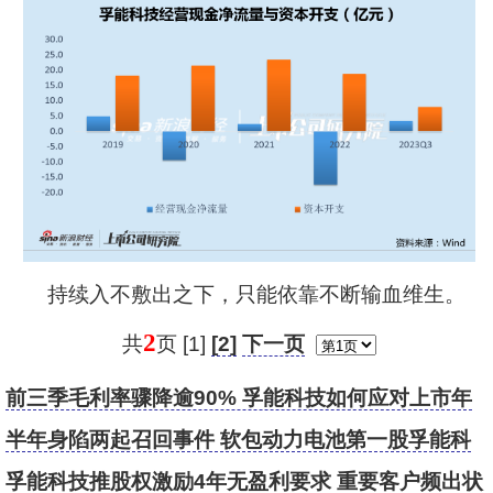
持续入不敷出之下，只能依靠不断输血维生。
2
共
页 [1]
[2]
下一页
前三季毛利率骤降逾90% 孚能科技如何应对上市年
余巨亏难题
半年身陷两起召回事件 软包动力电池第一股孚能科
技以价换量难破局？
孚能科技推股权激励4年无盈利要求 重要客户频出状