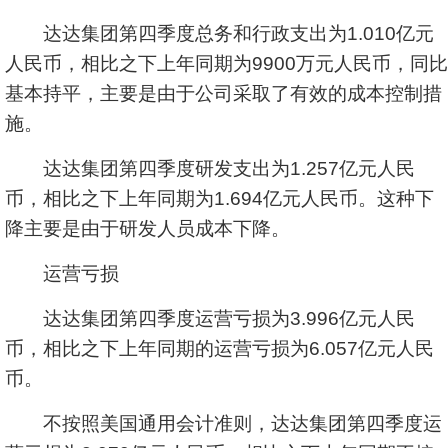
达达集团第四季度总务和行政支出为1.010亿元
人民币，相比之下上年同期为9900万元人民币，同比
基本持平，主要是由于公司采取了有效的成本控制措
施。
达达集团第四季度研发支出为1.257亿元人民
币，相比之下上年同期为1.694亿元人民币。这种下
降主要是由于研发人员成本下降。
运营亏损
达达集团第四季度运营亏损为3.996亿元人民
币，相比之下上年同期的运营亏损为6.057亿元人民
币。
不按照美国通用会计准则，达达集团第四季度运