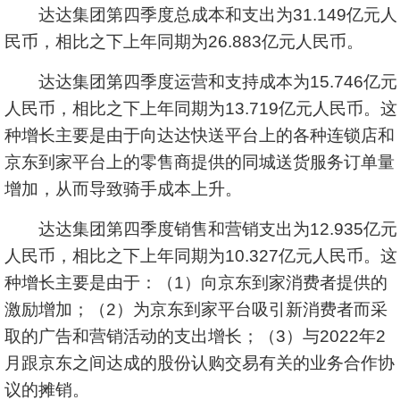
达达集团第四季度总成本和支出为31.149亿元人
民币，相比之下上年同期为26.883亿元人民币。
达达集团第四季度运营和支持成本为15.746亿元
人民币，相比之下上年同期为13.719亿元人民币。这
种增长主要是由于向达达快送平台上的各种连锁店和
京东到家平台上的零售商提供的同城送货服务订单量
增加，从而导致骑手成本上升。
达达集团第四季度销售和营销支出为12.935亿元
人民币，相比之下上年同期为10.327亿元人民币。这
种增长主要是由于：（1）向京东到家消费者提供的
激励增加；（2）为京东到家平台吸引新消费者而采
取的广告和营销活动的支出增长；（3）与2022年2
月跟京东之间达成的股份认购交易有关的业务合作协
议的摊销。