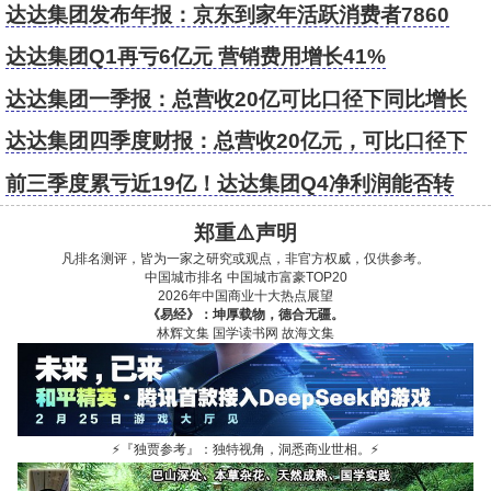
达达集团发布年报：京东到家年活跃消费者7860
万，在线营销合作品牌超280家
达达集团Q1再亏6亿元 营销费用增长41%
达达集团一季报：总营收20亿可比口径下同比增长
74%
达达集团四季度财报：总营收20亿元，可比口径下
同比加速增长80%
前三季度累亏近19亿！达达集团Q4净利润能否转
正？
郑重⚠️声明
凡排名测评，皆为一家之研究或观点，非官方权威，仅供参考。
中国城市排名
中国城市富豪TOP20
2026年中国商业十大热点展望
《易经》：坤厚载物，德合无疆。
林辉文集
国学读书网
故海文集
⚡
『独贾参考』：独特视角，洞悉商业世相。
⚡