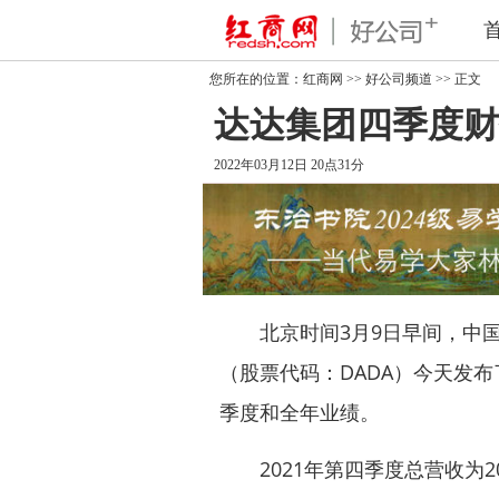
您所在的位置：
红商网
>>
好公司频道
>> 正文
达达集团四季度财
2022年03月12日 20点31分
北京时间3月9日早间，中国
（股票代码：DADA）今天发布了
季度和全年业绩。
2021年第四季度总营收为2