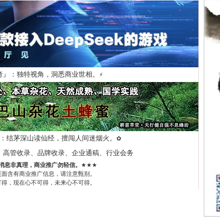
考』：独特视角，洞悉商业世相。
⚡
：结茅深山读仙经，擅闯人间迷烟火。
✿
、高管收录、品牌收录、企业通稿、行业会务
消息非真理，商业推广勿轻信。
★★★
页面含有商业推广信息，请注意甄别。
可得，现在心不可得，未来心不可得。