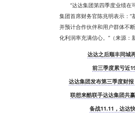
“达达集团第四季度业绩在可
集团首席财务官陈兆明表示：“
并预计合作伙伴和用户群体不
化利润率充满信心。“（来源：
达达之后顺丰同城再
前三季度累亏近1
达达集团发布第三季度财报
联想来酷联手达达集团共赢
备战11.11，达