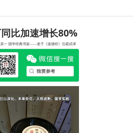
同比加速增长80%
知其一
国学经典书架——老子《道德经》注疏试译