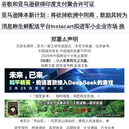
谷歌领先，Meta较少
谷歌和亚马逊获得印度支付聚合许可证
亚马逊降本新计划：将砍掉欧洲中间商，鼓励其转为
第三方卖家
消息称生鲜配送平台Instacart拟进军小企业市场 挑
战亚马逊和沃尔玛
郑重⚠️声明
凡排名测评，皆为一家之研究或观点，非官方权威，仅供参考。
中国城市排名
中国城市富豪TOP20
2026年中国商业十大热点展望
《论语》：小人有勇而无义为盗。
林辉文集
国学读书网
故海文集
⚡
『独贾参考』：独特视角，洞悉商业世相。
⚡
✿
关注『书仙笙』：结茅深山读仙经，擅闯人间迷烟火。
✿
研究报告、榜单测评、高管收录、品牌收录、企业通稿、行业会务