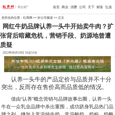
首页
商业
消费
公司
天下
财富
弘道
您所在的位置：
红商网
>>
好公司频道
>> 正文
网红牛奶品牌认养一头牛开始卖牛肉？扩
张背后暗藏危机，营销手段、奶源地曾遭
质疑
2022年06月10日 16点51分
认养一头牛的产品定价与品质并不十分
突出，反而存在售价高而品质低的情况。
借由“认养”概念营销与品牌故事出圈，认养一头
牛在一众乳业品牌中杀出重围，成功跻身乳品热门品
牌之列。继加入常温纯牛奶、常温酸奶、奶粉、奶酪