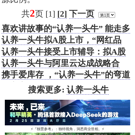
2
共
页 [1]
[2]
下一页
喜欢讲故事的“认养一头牛” 能走多
远？
认养一头牛拟A股上市，“网红品
牌”光环下的故事要如何讲述？
认养一头牛接受上市辅导：拟A股
上市 KKR和德弘是股东
认养一头牛与阿里云达成战略合
作，共同推进品牌“数智化”布局
携手爱库存 ，“认养一头牛”的弯道
超车之路
搜索更多:
认养一头牛
⚡
『独贾参考』：独特视角，洞悉商业世相。
⚡