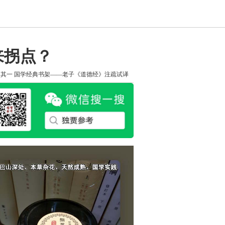
来拐点？
知其一
国学经典书架——老子《道德经》注疏试译