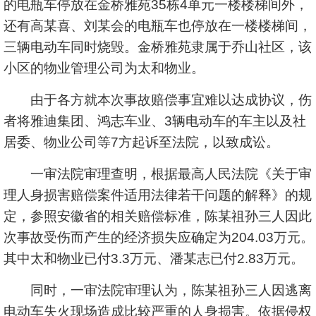
的电瓶车停放在金桥雅苑35栋4单元一楼楼梯间外，
还有高某喜、刘某会的电瓶车也停放在一楼楼梯间，
三辆电动车同时烧毁。金桥雅苑隶属于乔山社区，该
小区的物业管理公司为太和物业。
由于各方就本次事故赔偿事宜难以达成协议，伤
者将雅迪集团、鸿志车业、3辆电动车的车主以及社
居委、物业公司等7方起诉至法院，以致成讼。
一审法院审理查明，根据最高人民法院《关于审
理人身损害赔偿案件适用法律若干问题的解释》的规
定，参照安徽省的相关赔偿标准，陈某祖孙三人因此
次事故受伤而产生的经济损失应确定为204.03万元。
其中太和物业已付3.3万元、潘某志已付2.83万元。
同时，一审法院审理认为，陈某祖孙三人因逃离
电动车失火现场造成比较严重的人身损害。依据侵权