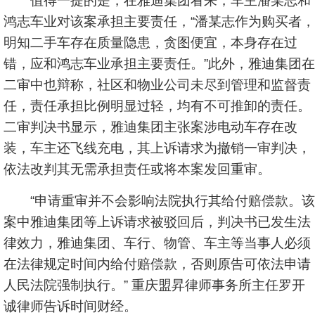
值得一提的是，在雅迪集团看来，车主潘某志和
鸿志车业对该案承担主要责任，“潘某志作为购买者，
明知二手车存在质量隐患，贪图便宜，本身存在过
错，应和鸿志车业承担主要责任。”此外，雅迪集团在
二审中也辩称，社区和物业公司未尽到管理和监督责
任，责任承担比例明显过轻，均有不可推卸的责任。
二审判决书显示，雅迪集团主张案涉电动车存在改
装，车主还飞线充电，其上诉请求为撤销一审判决，
依法改判其无需承担责任或将本案发回重审。
“申请重审并不会影响法院执行其给付赔偿款。该
案中雅迪集团等上诉请求被驳回后，判决书已发生法
律效力，雅迪集团、车行、物管、车主等当事人必须
在法律规定时间内给付赔偿款，否则原告可依法申请
人民法院强制执行。” 重庆盟昇律师事务所主任罗开
诚律师告诉时间财经。