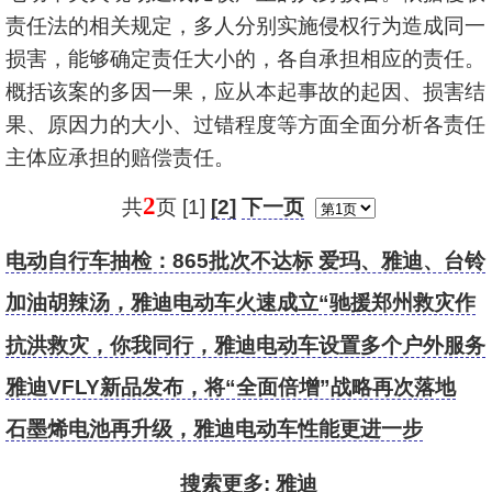
责任法的相关规定，多人分别实施侵权行为造成同一
损害，能够确定责任大小的，各自承担相应的责任。
概括该案的多因一果，应从本起事故的起因、损害结
果、原因力的大小、过错程度等方面全面分析各责任
主体应承担的赔偿责任。
2
共
页 [1]
[2]
下一页
电动自行车抽检：865批次不达标 爱玛、雅迪、台铃
等上“黑榜”
加油胡辣汤，雅迪电动车火速成立“驰援郑州救灾作
战小组”
抗洪救灾，你我同行，雅迪电动车设置多个户外服务
点
雅迪VFLY新品发布，将“全面倍增”战略再次落地
石墨烯电池再升级，雅迪电动车性能更进一步
搜索更多:
雅迪