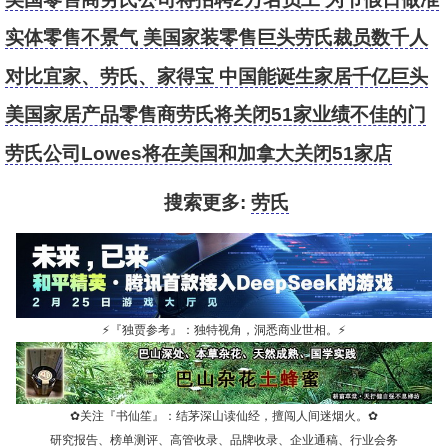
备
实体零售不景气 美国家装零售巨头劳氏裁员数千人
对比宜家、劳氏、家得宝 中国能诞生家居千亿巨头
吗？
美国家居产品零售商劳氏将关闭51家业绩不佳的门
店
劳氏公司Lowes将在美国和加拿大关闭51家店
搜索更多:
劳氏
⚡
『独贾参考』：独特视角，洞悉商业世相。
⚡
✿
关注『书仙笙』：结茅深山读仙经，擅闯人间迷烟火。
✿
研究报告、榜单测评、高管收录、品牌收录、企业通稿、行业会务