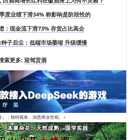
 白酒高增长红利在徽酒身上为何不灵验？
一季度业绩下滑34% 称影响是阶段性的
虑：现金流下滑73% 存货占比高企
种子后尘：低端市场萎缩 升级缓慢
搜索更多:
迎驾贡酒
考』：独特视角，洞悉商业世相。
⚡