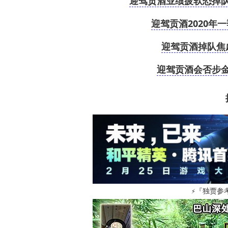
迎驾贡酒业绩疲软恐掉队
迎驾贡酒2020年
迎驾贡酒掉队焦
迎驾贡酒会否步金
『独贾参
⚡