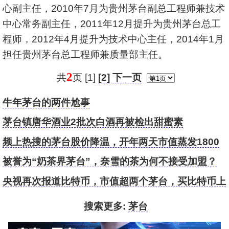
心副主任，2010年7月为贵州茅台副总工程师兼技术
中心常务副主任，2011年12月提升为贵州茅台总工
程师，2012年4月提升为技术中心主任，2014年1月
担任贵州茅台总工程师兼质量部主任。
2
共
页 [1]
[2]
下一页
牛年茅台的两件尬事
茅台镇唐华酒业2批次白酒再被检出甜蜜素
频上热搜的茅台股价降温，开年两天市值蒸发1800
亿
被誉为“奶茶界茅台”，奈雪的茶为何不接受加盟？
央视再次报道比特币，市值超两个茅台，买比特币上
欧易OKEx
搜索更多:
茅台