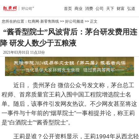
首页
商业
消费
公司
天下
财富
弘道
您所在的位置：
红商网·新零售阵线
>>
好公司频道
>> 正文
“酱香型院士”风波背后：茅台研发费用连
降 研发人数少于五粮液
2021年03月01日 11点33分
近日，
贵州茅台
微信公众号发文称，茅台总工
程师、首席质量官王莉入围中国工程院增选院士名
单。随后，该事件引发网友热议。不少网友甚至将这
一事件与十年前的“烟草院士”一事相提并论，称王莉
是“白酒院士”“酱香型院士”。
王莉是谁？公开资料显示，王莉1994年从西北轻