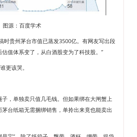
图源：百度学术
时贵州茅台市值已蒸发3500亿。有网友写出段
后估值体系变了，从白酒股变为了科技股。”
谁更该哭。
子，单独卖只值几毛钱。但如果绑在大闸蟹上
而茅台纸箱无需捆绑销售，单拎出来竟也能卖出
是宝”。除了纸箱子，飘带、酒杯、绷带、提袋、