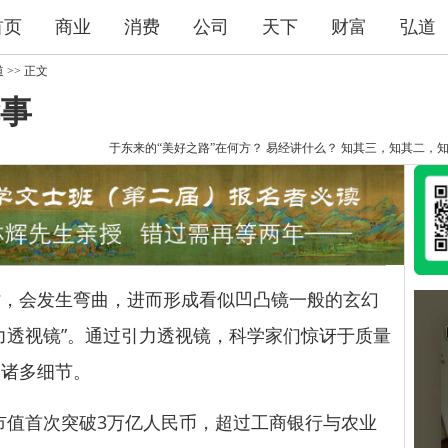
首页
商业
消费
公司
天下
财富
弘道
道
>> 正文
事
于东来的“美好之路”在何方？
易经讲什么？
知其三，知其二，
会发生弯曲，进而形成看似凹凸镜一般的玄幻
力透视镜”。通过引力透视镜，科学家们惊讶于质量
的诸多细节。
市值首次突破3万亿人民币，超过工商银行与农业