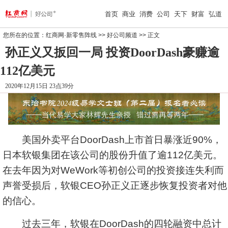
首页
商业
消费
公司
天下
财富
弘道
您所在的位置：
红商网·新零售阵线
>>
好公司频道
>> 正文
孙正义又扳回一局 投资DoorDash豪赚逾
112亿美元
2020年12月15日 23点39分
美国外卖平台
DoorDash
上市首日暴涨近90%，
日本软银集团在该公司的股份升值了逾112亿美元。
在去年因为对WeWork等初创公司的投资接连失利而
声誉受损后，软银CEO孙正义正逐步恢复投资者对他
的信心。
过去三年，软银在DoorDash的四轮融资中总计