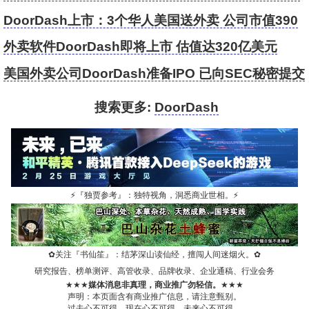
387亿美元
DoorDash上市：3个华人美国送外卖 公司市值390
亿美元
外卖软件DoorDash即将上市 估值达320亿美元
美国外卖公司DoorDash准备IPO 已向SEC秘密提交
文件
搜索更多:
DoorDash
⚡
『独贾参考』：独特视角，洞悉商业世相。
⚡
✿
关注『书仙笙』：结茅深山读仙经，擅闯人间迷烟火。
✿
研究报告、榜单测评、高管收录、品牌收录、企业通稿、行业会务
★★★
媒体消息非真理，商业推广勿轻信。
★★★
声明：本页面含有商业推广信息，请注意甄别。
过去心不可得，现在心不可得，未来心不可得。