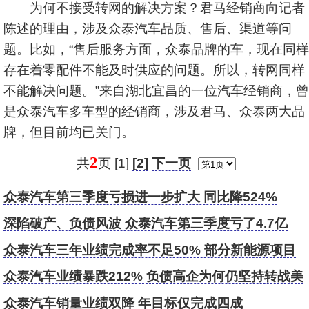
为何不接受转网的解决方案？君马经销商向记者
陈述的理由，涉及众泰汽车品质、售后、渠道等问
题。比如，“售后服务方面，众泰品牌的车，现在同样
存在着零配件不能及时供应的问题。所以，转网同样
不能解决问题。”来自湖北宜昌的一位汽车经销商，曾
是众泰汽车多车型的经销商，涉及君马、众泰两大品
牌，但目前均已关门。
2
共
页 [1]
[2]
下一页
众泰汽车第三季度亏损进一步扩大 同比降524%
深陷破产、负债风波 众泰汽车第三季度亏了4.7亿
众泰汽车三年业绩完成率不足50% 部分新能源项目
暂缓
众泰汽车业绩暴跌212% 负债高企为何仍坚持转战美
国
众泰汽车销量业绩双降 年目标仅完成四成