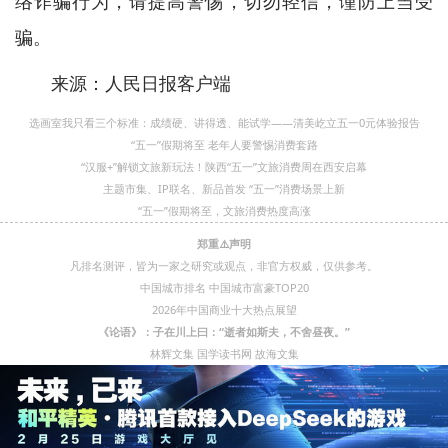
络诈骗行为，请提高警惕，切勿轻信，谨防上当受
骗。
来源：人民日报客户端
选画室我只看三个标准：成绩硬、讲得透、能试学——清美屹立五一0元体验报告
“五一”假期将至 老年人要警惕消费套路
“汉服+”解锁文旅新玩法！陕西“五一”文旅消费周在西安启幕
主题市集、IP联名、新品首发 “五一”消费场景上新
“五一”假期将至，文旅消费热度高涨
郑重⚠️声明
凡排名测评，皆为一家之研究或观点，非官方权威，仅供参考。
中国城市排名
中国城市富豪TOP20
2026年中国商业十大热点展望
《论语》：子在川上曰：“逝者如斯夫，不舍昼夜。”
林辉文集
国学读书网
故海文集