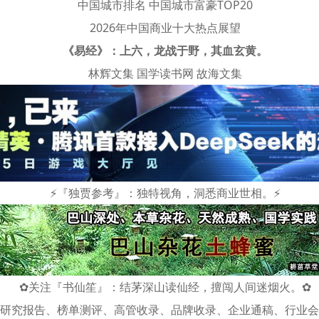
中国城市排名
中国城市富豪TOP20
2026年中国商业十大热点展望
《易经》：上六，龙战于野，其血玄黄。
林辉文集
国学读书网
故海文集
⚡
『独贾参考』：独特视角，洞悉商业世相。
⚡
✿
关注『书仙笙』：结茅深山读仙经，擅闯人间迷烟火。
✿
研究报告、榜单测评、高管收录、品牌收录、企业通稿、行业会