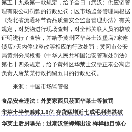
第五十九条第一款规定，给予全日（武汉）供应链管
理有限公司罚款的行政处罚；区市场监督管理局根据
《湖北省流通环节食品质量安全监督管理办法》有关
规定，对货物进行现场查封，对全部关联人员的核酸
证明进行了查验，并给予黄州区华莱士汉堡店7家连
锁店7天内停业整改等相应的行政处罚；黄冈市公安
局黄州分局根据《中华人民共和国治安管理处罚法》
第七十四条规定，给予黄州区华莱士汉堡正泰公寓店
负责人唐某某行政拘留五日的行政处罚。
来源：中国市场监管报
食品安全违法！外婆家西贝莜面华莱士等被罚
华莱士半年赊账1.8亿 存货猛增近七成毛利率跌破
6%
华莱士后厨曝光：过期汉堡蟑螂出没 样样触目惊心