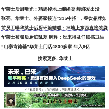
华莱士后厨曝光：鸡翅掉地上继续卖 蟑螂爱出没
张亮、华莱士、外婆家接连“315中招”，餐饮品牌如
何防御危机？
前员工曝华莱士后厨环境糟糕：掉地上东西直接装袋
卖
华莱士被曝后厨脏乱差 解释：没来得及仔细搞卫生
“山寨肯德基”华莱士门店4800多家 年入6亿
搜索更多:
华莱士
⚡
『独贾参考』：独特视角，洞悉商业世相。
⚡