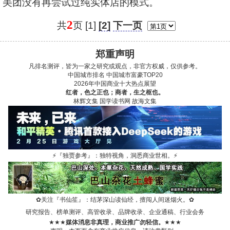
美团没有再尝试过纯实体店的模式。
2
共
页 [1]
[2]
下一页
郑重声明
凡排名测评，皆为一家之研究或观点，非官方权威，仅供参考。
中国城市排名
中国城市富豪TOP20
2026年中国商业十大热点展望
红者，色之正也；商者，生之枢也。
林辉文集
国学读书网
故海文集
⚡
『独贾参考』：独特视角，洞悉商业世相。
⚡
✿
关注『书仙笙』：结茅深山读仙经，擅闯人间迷烟火。
✿
研究报告、榜单测评、高管收录、品牌收录、企业通稿、行业会务
★★★
媒体消息非真理，商业推广勿轻信。
★★★