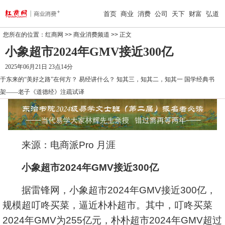
首页
商业
消费
公司
天下
财富
弘道
您所在的位置：
红商网
>>
商业消费频道
>> 正文
小象超市2024年GMV接近300亿
2025年06月21日 23点14分
于东来的“美好之路”在何方？
易经讲什么？
知其三，知其二，知其一
国学经典书
架——老子《道德经》注疏试译
来源：电商派Pro 月涯
小象超市2024年GMV接近300亿
据雷锋网，小象超市2024年GMV接近300亿，
规模超叮咚买菜，逼近朴朴超市。其中，叮咚买菜
2024年GMV为255亿元，朴朴超市2024年GMV超过