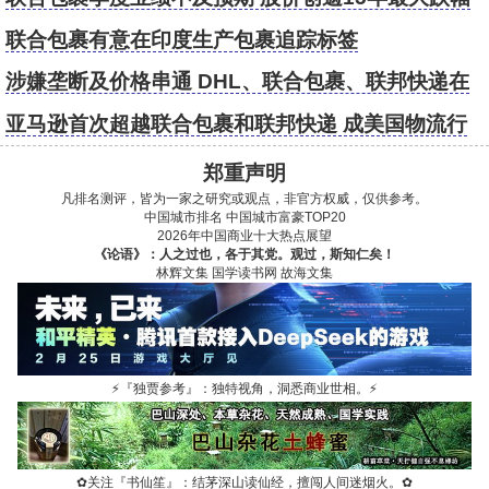
联合包裹有意在印度生产包裹追踪标签
涉嫌垄断及价格串通 DHL、联合包裹、联邦快递在
印子公司遭调查
亚马逊首次超越联合包裹和联邦快递 成美国物流行
业领头羊
郑重声明
凡排名测评，皆为一家之研究或观点，非官方权威，仅供参考。
中国城市排名
中国城市富豪TOP20
2026年中国商业十大热点展望
《论语》：人之过也，各于其党。观过，斯知仁矣！
林辉文集
国学读书网
故海文集
⚡
『独贾参考』：独特视角，洞悉商业世相。
⚡
✿
关注『书仙笙』：结茅深山读仙经，擅闯人间迷烟火。
✿