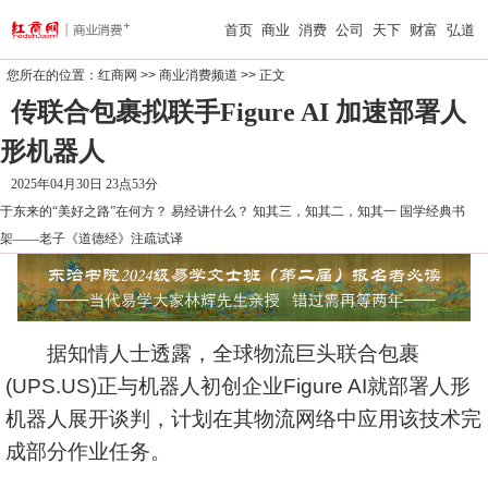
首页
商业
消费
公司
天下
财富
弘道
您所在的位置：
红商网
>>
商业消费频道
>> 正文
传联合包裹拟联手Figure AI 加速部署人
形机器人
2025年04月30日 23点53分
于东来的“美好之路”在何方？
易经讲什么？
知其三，知其二，知其一
国学经典书
架——老子《道德经》注疏试译
据知情人士透露，全球物流巨头联合包裹
(UPS.US)正与机器人初创企业Figure AI就部署人形
机器人展开谈判，计划在其物流网络中应用该技术完
成部分作业任务。