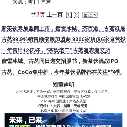
来源：咖门 国君
2
共
页
上一页
[1]
[2]
新茶饮靠加盟商上市，蜜雪冰城、茶百道、古茗谁最
赚钱？
古茗99.9%销售额依赖加盟商 9000家店仅6家直营投
诉超千起
一年售出12亿杯，“茶饮老二”古茗递表港交所
蜜雪冰城、古茗同日递交招股书，新茶饮混战IPO
古茗、CoCo集中推，今年茶饮品牌都在关注“轻乳
茶”
郑重声明
凡排名测评，皆为一家之研究或观点，非官方权威，仅供参考。
中国城市排名
中国城市富豪TOP20
2026年中国商业十大热点展望
《易经》：六四，括囊，无咎无誉。
林辉文集
国学读书网
故海文集