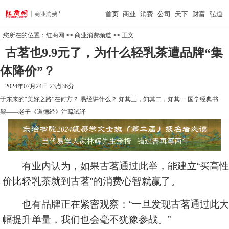
首页
商业
消费
公司
天下
财富
弘道
您所在的位置：
红商网
>>
商业消费频道
>> 正文
古茗也9.9元了，为什么轻乳茶遭品牌“集
体降价”？
2024年07月24日 23点36分
于东来的“美好之路”在何方？
易经讲什么？
知其三，知其二，知其一
国学经典书
架——老子《道德经》注疏试译
有业内认为，如果古茗通过此举，能建立“买高性
价比轻乳茶就到古茗”的消费心智就赢了。
也有品牌正在紧密观察：“一旦发现古茗通过此大
幅提升单量，我们也会毫不犹豫参战。”