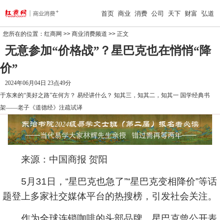
首页
商业
消费
公司
天下
财富
弘道
您所在的位置：
红商网
>>
商业消费频道
>> 正文
无意参加“价格战”？星巴克也在悄悄“降
价”
2024年06月04日 23点49分
于东来的“美好之路”在何方？
易经讲什么？
知其三，知其二，知其一
国学经典书
架——老子《道德经》注疏试译
来源：中国商报 贺阳
5月31日，“星巴克也急了”“星巴克变相降价”等话
题登上多家社交媒体平台的热搜榜，引发社会关注。
作为全球连锁咖啡的头部品牌，星巴克曾公开表