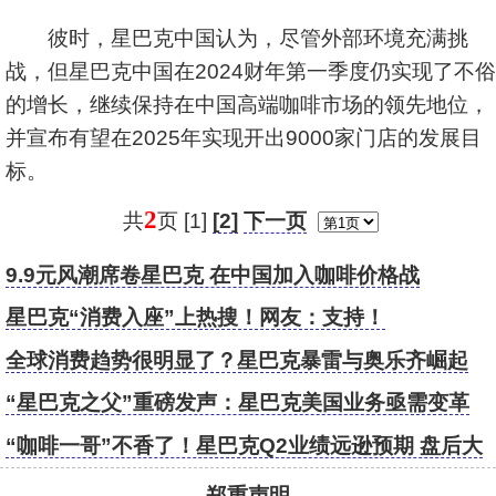
彼时，星巴克中国认为，尽管外部环境充满挑
战，但星巴克中国在2024财年第一季度仍实现了不俗
的增长，继续保持在中国高端咖啡市场的领先地位，
并宣布有望在2025年实现开出9000家门店的发展目
标。
2
共
页 [1]
[2]
下一页
9.9元风潮席卷星巴克 在中国加入咖啡价格战
星巴克“消费入座”上热搜！网友：支持！
全球消费趋势很明显了？星巴克暴雷与奥乐齐崛起
“星巴克之父”重磅发声：星巴克美国业务亟需变革
“咖啡一哥”不香了！星巴克Q2业绩远逊预期 盘后大
跌12%
郑重声明