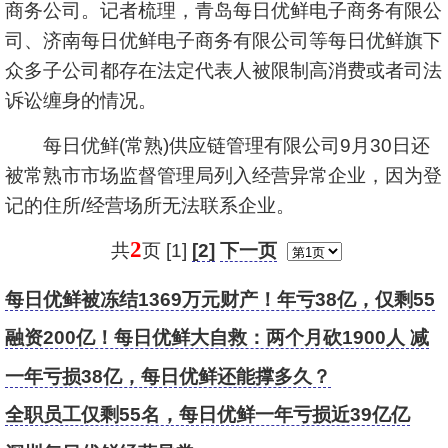
商务公司。记者梳理，青岛每日优鲜电子商务有限公
司、济南每日优鲜电子商务有限公司等每日优鲜旗下
众多子公司都存在法定代表人被限制高消费或者司法
诉讼缠身的情况。
每日优鲜(常熟)供应链管理有限公司9月30日还
被常熟市市场监督管理局列入经营异常企业，因为登
记的住所/经营场所无法联系企业。
2
共
页 [1]
[2]
下一页
每日优鲜被冻结1369万元财产！年亏38亿，仅剩55
名员工
融资200亿！每日优鲜大自救：两个月砍1900人 减
员97%
一年亏损38亿，每日优鲜还能撑多久？
全职员工仅剩55名，每日优鲜一年亏损近39亿亿