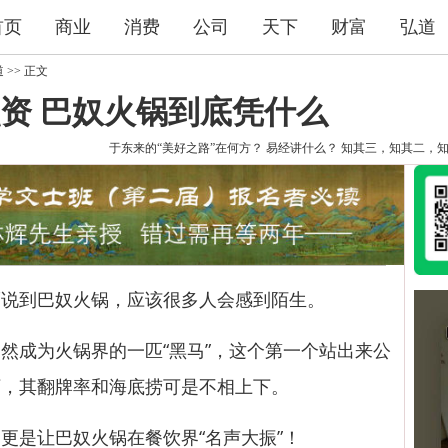
首页
商业
消费
公司
天下
财富
弘道
道
>> 正文
资 巴奴火锅到底凭什么
于东来的“美好之路”在何方？
易经讲什么？
知其三，知其二，
到巴奴火锅，应该很多人会感到陌生。
成为火锅界的一匹“黑马”，这个第一个站出来公
下，其翻牌率和海底捞可是不相上下。
是让巴奴火锅在餐饮界“名声大振”！