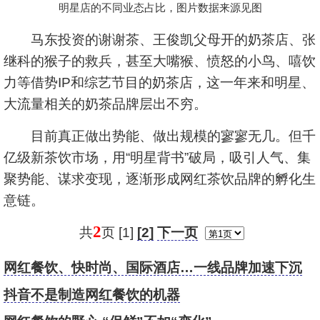
明星店的不同业态占比，图片数据来源见图
马东投资的谢谢茶、王俊凯父母开的奶茶店、张
继科的猴子的救兵，甚至大嘴猴、愤怒的小鸟、嘻饮
力等借势IP和综艺节目的奶茶店，这一年来和明星、
大流量相关的奶茶品牌层出不穷。
目前真正做出势能、做出规模的寥寥无几。但千
亿级新茶饮市场，用“明星背书”破局，吸引人气、集
聚势能、谋求变现，逐渐形成网红茶饮品牌的孵化生
意链。
2
共
页 [1]
[2]
下一页
网红餐饮、快时尚、国际酒店…一线品牌加速下沉
抖音不是制造网红餐饮的机器