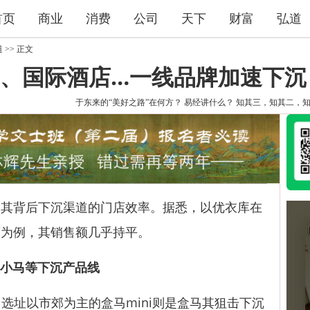
首页
商业
消费
公司
天下
财富
弘道
道
>> 正文
、国际酒店…一线品牌加速下沉
于东来的“美好之路”在何方？
易经讲什么？
知其三，知其二，
背后下沉渠道的门店效率。据悉，以优衣库在
店为例，其销售额几乎持平。
盒小马等下沉产品线
选址以市郊为主的盒马mini则是盒马其狙击下沉