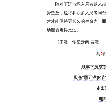
随着下沉市场入局者越来越多
势壁垒，也将和众多入局者同台
营才能保持更长久的生命力，
场能否走得更远。
（来源：铱星云商 曹婕）
共
2
顺丰下沉京东
贝仓“黑五洋货节
走出
电