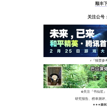
顺丰
关注公号：
『独贾参
⚡
关注『书仙笙』
✿
研究报告、榜单测评
★★★
媒体