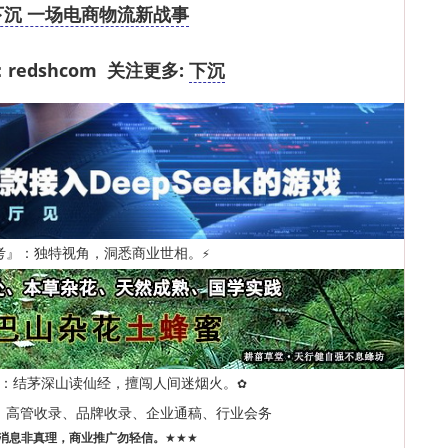
下沉 一场电商物流新战事
redshcom 关注更多:
下沉
考』：独特视角，洞悉商业世相。
⚡
：结茅深山读仙经，擅闯人间迷烟火。
✿
、高管收录、品牌收录、企业通稿、行业会务
消息非真理，商业推广勿轻信。
★★★