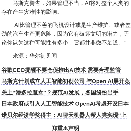
马斯克警告，如果管理不当，AI将对整个人类的
存在产生灾难性的影响。
“AI比管理不善的飞机设计或是生产维护、或者差
劲的汽车生产更危险，因为它有破坏文明的潜力，无
论你认为这种可能性有多小，它都并非微不足道。”
来源：华尔街见闻
谷歌CEO提醒不要仓促推出AI技术 需要合理监管
马斯克计划成立人工智能初创公司 与Open AI展开竞
争
关上“潘多拉魔盒”？规范AI发展，各国纷纷出手
日本政府或引入人工智能技术 OpenAI考虑开设日本
办公室
诺贝尔经济学奖得主：AI聊天机器人帮人类实现“上
四休三”
郑重⚠️声明