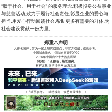
“取于社会、用于社会” 的服务理念,积极投身公益事业
与慈善活动,致力于履行社会责任,彰显企业的爱心与
担当,用爱心行动回馈社会,帮助更多有需要的群体,为
社会建设贡献一份力量。
郑重⚠️声明
凡排名测评，皆为一家之研究或观点，非官方权威，仅供参考。
中国城市排名
中国城市富豪TOP20
2026年中国商业十大热点展望
《论语》：正颜色，斯近信矣。
林辉文集
国学读书网
故海文集
⚡
『独贾参考』：独特视角，洞悉商业世相。
⚡