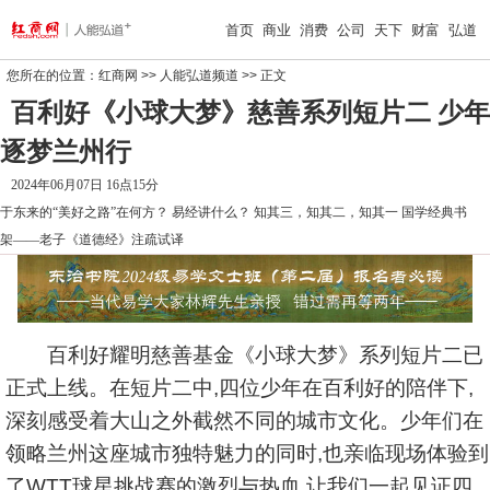
首页
商业
消费
公司
天下
财富
弘道
您所在的位置：
红商网
>>
人能弘道频道
>> 正文
百利好《小球大梦》慈善系列短片二 少年
逐梦兰州行
2024年06月07日 16点15分
于东来的“美好之路”在何方？
易经讲什么？
知其三，知其二，知其一
国学经典书
架——老子《道德经》注疏试译
百利好耀明慈善基金《小球大梦》系列短片二已
正式上线。在短片二中,四位少年在百利好的陪伴下,
深刻感受着大山之外截然不同的城市文化。少年们在
领略兰州这座城市独特魅力的同时,也亲临现场体验到
了WTT球星挑战赛的激烈与热血,让我们一起见证四