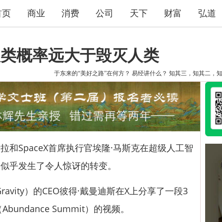
首页
商业
消费
公司
天下
财富
弘道
人类概率远大于毁灭人类
于东来的“美好之路”在何方？
易经讲什么？
知其三，知其二，
斯拉
和SpaceX首席执行官埃隆·马斯克在超级人工智
场似乎发生了令人惊讶的转变。
avity）的CEO彼得·戴曼迪斯在X上分享了一段3
undance Summit）的视频。