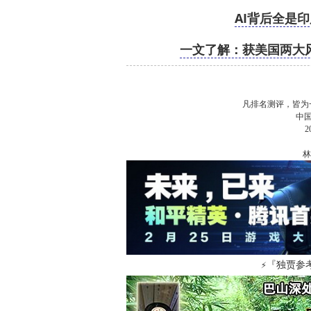
AI背后全是
一文了解：获美国两大风投
凡排名测评，皆为
中
林
『独贾参
⚡