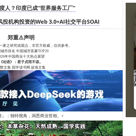
印度人？印度已成“世界服务工厂”
机构投资的Web 3.0+AI社交平台SOAI
郑重⚠️声明
一家之研究或观点，非官方权威，仅供参考。
国城市排名
中国城市富豪TOP20
2026年中国商业十大热点展望
《论语》：君子贞而不谅。
辉文集
国学读书网
故海文集
考』：独特视角，洞悉商业世相。
⚡