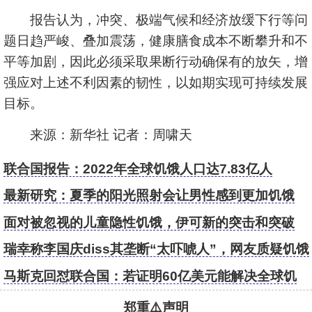
报告认为，冲突、极端气候和经济放缓下行等问
题日趋严峻、叠加震荡，健康膳食成本不断攀升和不
平等加剧，因此必须采取果断行动确保有的放矢，增
强应对上述不利因素的韧性，以如期实现可持续发展
目标。
来源：新华社 记者：周啸天
联合国报告：2022年全球饥饿人口达7.83亿人
最新研究：夏季的阳光照射会让男性感到更加饥饿
面对被忽视的儿童隐性饥饿，伊可新的突击和突破
瑞幸称李国庆diss其垄断“太吓唬人”，网友质疑饥饿
营销
马斯克回怼联合国：若证明60亿美元能解决全球饥
饿 立刻卖股捐钱
郑重⚠️声明