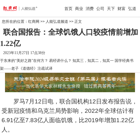
首页
商业
消费
公司
天下
财富
弘道
您所在的位置：
红商网
>>
人能弘道频道
>> 正文
联合国报告：全球饥饿人口较疫情前增加
1.22亿
2023年11月27日 17点38分
于东来的“美好之路”在何方？
易经讲什么？
知其三，知其二，知其一
国学经典书
架——老子《道德经》注疏试译
罗马7月12日电，联合国机构12日发布报告说，
受新冠疫情和乌克兰局势影响，2022年全球估计有
6.91亿至7.83亿人面临饥饿，比2019年增加1.22亿
人。