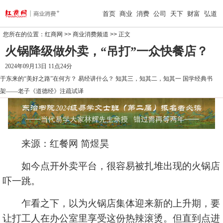
首页
商业
消费
公司
天下
财富
弘道
您所在的位置：
红商网
>>
商业消费频道
>> 正文
火锅降级做外卖，“吊打”一众快餐店？
2024年09月13日 11点24分
于东来的“美好之路”在何方？
易经讲什么？
知其三，知其二，知其一
国学经典书
架——老子《道德经》注疏试译
来源：红餐网 简煜昊
如今点开外卖平台，很容易被扎堆出现的火锅店
吓一跳。
乍看之下，以为火锅店集体迎来新的上升期，要
让打工人在办公室里享受这份热辣滚烫。但直到点进