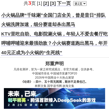
3
共
页 [1]
[2]
[3]
下一页
小火锅品牌“千味涮”全国门店全关，曾是昔日“排队
王”
火锅洗牌加速，细分赛道却杀出黑马
KTV里吃自助、电影院涮火锅，年轻人不爱去餐厅吃
饭了？
呷哺呷哺迎来最强劲敌？小火锅赛道跑出黑马，年开
直营门店50家
40元正成为小火锅的“生死线”
郑重声明
凡排名测评，皆为一家之研究或观点，非官方权威，仅供参考。
中国城市排名
中国城市富豪TOP20
2026年中国商业十大热点展望
《论语》：四十、五十而无闻焉，斯亦不足畏也已。
林辉文集
国学读书网
故海文集