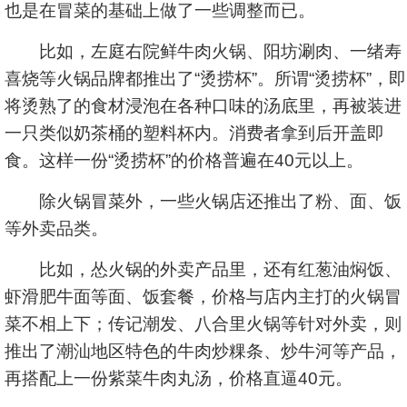
也是在冒菜的基础上做了一些调整而已。
比如，左庭右院鲜牛肉火锅、阳坊涮肉、一绪寿
喜烧等火锅品牌都推出了“烫捞杯”。所谓“烫捞杯”，即
将烫熟了的食材浸泡在各种口味的汤底里，再被装进
一只类似奶茶桶的塑料杯内。消费者拿到后开盖即
食。这样一份“烫捞杯”的价格普遍在40元以上。
除火锅冒菜外，一些火锅店还推出了粉、面、饭
等外卖品类。
比如，怂火锅的外卖产品里，还有红葱油焖饭、
虾滑肥牛面等面、饭套餐，价格与店内主打的火锅冒
菜不相上下；传记潮发、八合里火锅等针对外卖，则
推出了潮汕地区特色的牛肉炒粿条、炒牛河等产品，
再搭配上一份紫菜牛肉丸汤，价格直逼40元。