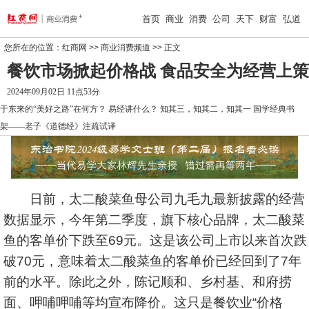
首页
商业
消费
公司
天下
财富
弘道
您所在的位置：
红商网
>>
商业消费频道
>> 正文
餐饮市场掀起价格战 食品安全为经营上策
2024年09月02日 11点53分
于东来的“美好之路”在何方？
易经讲什么？
知其三，知其二，知其一
国学经典书
架——老子《道德经》注疏试译
日前，太二酸菜鱼母公司九毛九最新披露的经营
数据显示，今年第二季度，旗下核心品牌，太二酸菜
鱼的客单价下跌至69元。这是该公司上市以来首次跌
破70元，意味着太二酸菜鱼的客单价已经回到了7年
前的水平。除此之外，陈记顺和、乡村基、和府捞
面、呷哺呷哺等均宣布降价。这只是餐饮业“价格