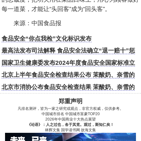
每一道菜，才能让“头回客”成为“回头客”。
来源：中国食品报
食品安全“你点我检”文化标识发布
最高法发布司法解释 食品安全法确立“退一赔十”惩
罚性赔偿规则
国家卫生健康委发布2024年度食品安全国家标准立
项计划
北京上半年食品安全检查结果公布 茉酸奶、奈雪的
茶、霸王茶姬等被点名
北京市消协公布食品安全检查结果 茉酸奶、奈雪的
茶、霸王茶姬等被点名
郑重声明
凡排名测评，皆为一家之研究或观点，非官方权威，仅供参考。
中国城市排名
中国城市富豪TOP20
2026年中国商业十大热点展望
《论语》：人之过也，各于其党。观过，斯知仁矣！
林辉文集
国学读书网
故海文集