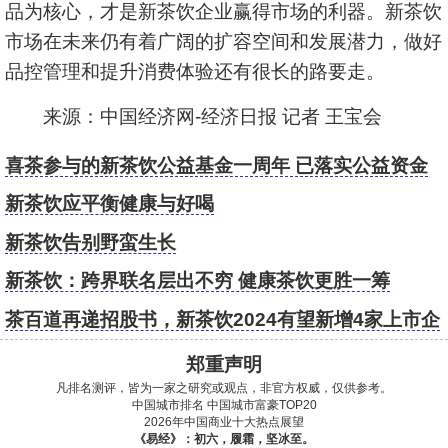
品为核心，才是新茶饮企业赢得市场的利器。新茶饮
市场在未来仍有着广阔的扩容空间和发展潜力，做好
品控管理和提升消费体验还有很长的路要走。
来源：中国经济网-经济日报 记者 王宝会
喜茶参与的新茶饮公益基金一周年 已落实公益资金
超2000万元
新茶饮应平衡健康与好喝
新茶饮告别野蛮生长
新茶饮：跨界联名层出不穷 健康茶饮更胜一筹
茶百道再递招股书，新茶饮2024有望新增4家上市企
业
郑重声明
凡排名测评，皆为一家之研究或观点，非官方权威，仅供参考。
中国城市排名
中国城市富豪TOP20
2026年中国商业十大热点展望
《易经》：初六，履霜，坚冰至。