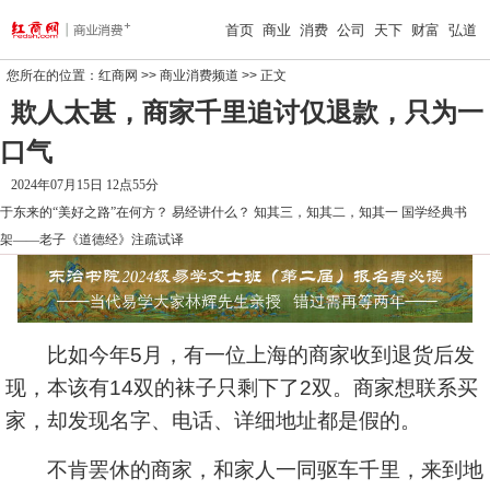
首页
商业
消费
公司
天下
财富
弘道
您所在的位置：
红商网
>>
商业消费频道
>> 正文
欺人太甚，商家千里追讨仅退款，只为一
口气
2024年07月15日 12点55分
于东来的“美好之路”在何方？
易经讲什么？
知其三，知其二，知其一
国学经典书
架——老子《道德经》注疏试译
比如今年5月，有一位上海的商家收到退货后发
现，本该有14双的袜子只剩下了2双。商家想联系买
家，却发现名字、电话、详细地址都是假的。
不肯罢休的商家，和家人一同驱车千里，来到地