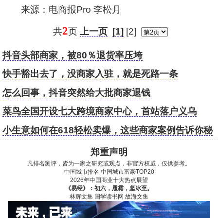
来源：电商报Pro 李松月
2
共
页
上一页
[1]
[2]
抖音头部商家，被80％退货率压垮
快手豁出去了，没商家入驻，就是死路一条
怎么回事，抖音突然给大批商家退钱
菜鸟全国开设七大跨境商家中心，首站落户义乌
小生意如何在618轻松卖爆，这些商家案例告诉你秘
诀！
郑重声明
凡排名测评，皆为一家之研究或观点，非官方权威，仅供参考。
中国城市排名
中国城市富豪TOP20
2026年中国商业十大热点展望
《易经》：初六，履霜，坚冰至。
林辉文集
国学读书网
故海文集