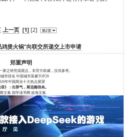
页
上一页
[1]
[2]
品鸡煲火锅”向联交所递交上市申请
郑重声明
一家之研究或观点，非官方权威，仅供参考。
国城市排名
中国城市富豪TOP20
2026年中国商业十大热点展望
论语》：出辞气，斯远鄙倍矣。
辉文集
国学读书网
故海文集