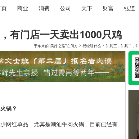
首页
商业
消费
公司
天下
财富
弘道
，有门店一天卖出1000只鸡
于东来的“美好之路”在何方？
易经讲什么？
知其三，知其二，
肉火锅？
网红单品，尤其是潮汕牛肉火锅，目前已经有