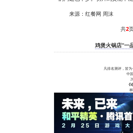
来源：红餐网 周沫
共
2
鸡煲火锅店“一
凡排名测评，皆为
中
《
林