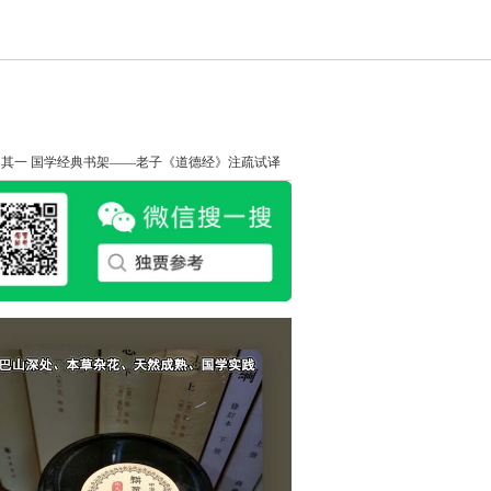
知其一
国学经典书架——老子《道德经》注疏试译