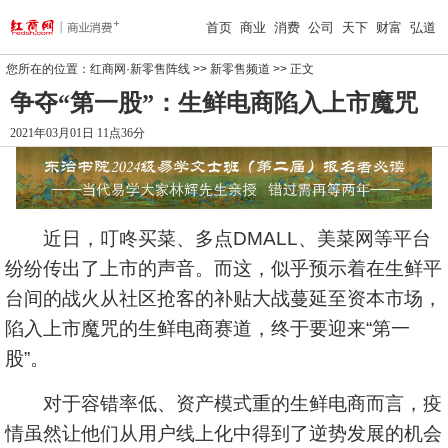
首页
商业
消费
公司
天下
财富
弘道
您所在的位置：
红商网·新零售阵线
>>
新零售频道
>> 正文
争夺“第一股”：生鲜电商陷入上市魔咒
2021年03月01日 11点36分
近日，叮咚买菜、多点DMALL、美菜网等平台
纷纷传出了上市的声音。而这，似乎预示着在生鲜平
台间的战火从社区抢客的补贴大战蔓延至资本市场，
陷入上市魔咒的生鲜电商赛道，终于要迎来“第一
股”。
对于容错率低、资产模式重的生鲜电商而言，疫
情虽然让他们从用户线上化中得到了逆势发展的机会