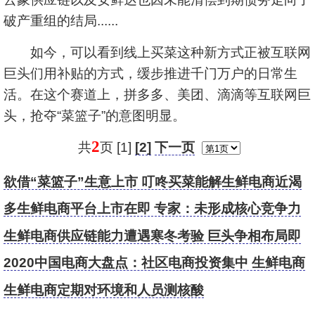
破产重组的结局......
如今，可以看到线上买菜这种新方式正被互联网
巨头们用补贴的方式，缓步推进千门万户的日常生
活。在这个赛道上，拼多多、美团、滴滴等互联网巨
头，抢夺“菜篮子”的意图明显。
2
共
页 [1]
[2]
下一页
欲借“菜篮子”生意上市 叮咚买菜能解生鲜电商近渴
吗？
多生鲜电商平台上市在即 专家：未形成核心竞争力
无法持久延续
生鲜电商供应链能力遭遇寒冬考验 巨头争相布局即
时配送市场
2020中国电商大盘点：社区电商投资集中 生鲜电商
最热门
生鲜电商定期对环境和人员测核酸