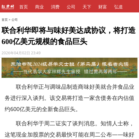
首页
商业
消费
公司
天下
财富
弘道
首页
>
公司
联合利华即将与味好美达成协议，将打造
600亿美元规模的食品巨头
2026年04月02日 23:49
联合利华正与调味品制造商味好美就合并食品业
务进行深入谈判。该交易将打造一家含债务在内估值
约600亿美元的全新食品巨头。
联合利华于周二证实了谈判消息。知情人士称，
这笔现金加股票的交易最快可能在周二公布——味好