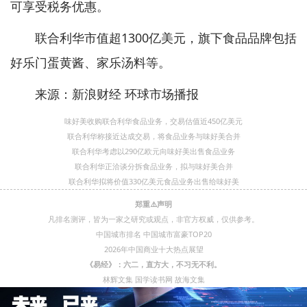
可享受税务优惠。
联合利华市值超1300亿美元，旗下食品品牌包括
好乐门蛋黄酱、家乐汤料等。
来源：新浪财经 环球市场播报
味好美收购联合利华食品业务，交易估值近450亿美元
联合利华称接近达成交易，将食品业务与味好美合并
联合利华考虑以290亿欧元向味好美出售食品业务
联合利华正洽谈分拆食品业务，拟与味好美合并
联合利华拟将价值330亿美元食品业务出售给味好美
郑重⚠️声明
凡排名测评，皆为一家之研究或观点，非官方权威，仅供参考。
中国城市排名
中国城市富豪TOP20
2026年中国商业十大热点展望
《易经》：六二，直方大，不习无不利。
林辉文集
国学读书网
故海文集