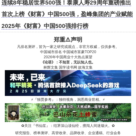
连续8年稳居世界500强！泰康人寿29周年重磅推出
鑫享世家（庆典版）
首次上榜《财富》中国500强，盈峰集团的产业赋能
牛在哪？
2025年《财富》中国500强排行榜
郑重⚠️声明
凡排名测评，皆为一家之研究或观点，非官方权威，仅供参考。
中国城市排名
中国城市富豪TOP20
2026年中国商业十大热点展望
《论语》：不知言，无以知人也。
林辉文集
国学读书网
故海文集
⚡
『独贾参考』：独特视角，洞悉商业世相。
⚡
✿
关注『书仙笙』：结茅深山读仙经，擅闯人间迷烟火。
✿
研究报告、榜单测评、高管收录、品牌收录、企业通稿、行业会务