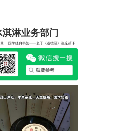
冰淇淋业务部门
知其一
国学经典书架——老子《道德经》注疏试译