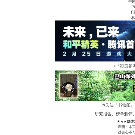
中
《
林
『独贾参
⚡
关注『书仙笙』
✿
研究报告、榜单测评
★★★
媒体
声明：本
过去心不