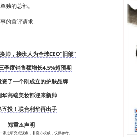
个单独的总部。
事的置评请求。
换帅，接班人为全球CEO“旧部”
三季度销售额增长4.5%超预期
投资了一个刚成立的护肤品牌
利华高端美妆部迎来新帅
第五投！联合利华再出手
郑重⚠️声明
一家之研究或观点，非官方权威，仅供参考。