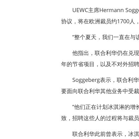
UEWC主席Hermann So
协议，将在欧洲裁员约1700人
“整个夏天，我们一直在与该公司
他指出，联合利华仍在兑现向投
年的节省项目，以及不对外招
Soggeberg表示，联合利
要面向联合利华其他业务中受
“他们正在计划冰淇淋的增长，”
致，招聘这些人的过程将与裁员
联合利华此前曾表示，冰淇淋