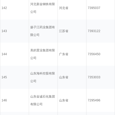
河北新金钢铁有限
142
河北省
7395037
公司
扬子江药业集团有
143
江苏省
7393122
限公司
美的置业集团有限
144
广东省
7356450
公司
山东海科控股有限
145
山东省
7353033
公司
山东金诚石化集团
146
山东省
7295496
有限公司