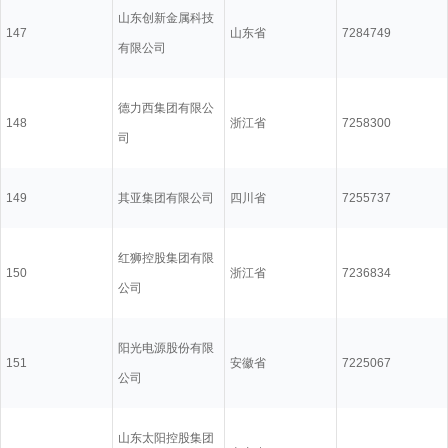
山东创新金属科技
147
山东省
7284749
有限公司
德力西集团有限公
148
浙江省
7258300
司
149
其亚集团有限公司
四川省
7255737
红狮控股集团有限
150
浙江省
7236834
公司
阳光电源股份有限
151
安徽省
7225067
公司
山东太阳控股集团