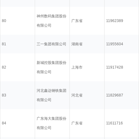
神州数码集团股份
80
广东省
11962389
有限公司
81
三一集团有限公司
湖南省
11955604
新城控股集团股份
82
上海市
11917428
有限公司
河北鑫达钢铁集团
83
河北省
11829687
有限公司
广东海大集团股份
84
广东省
11611716
有限公司