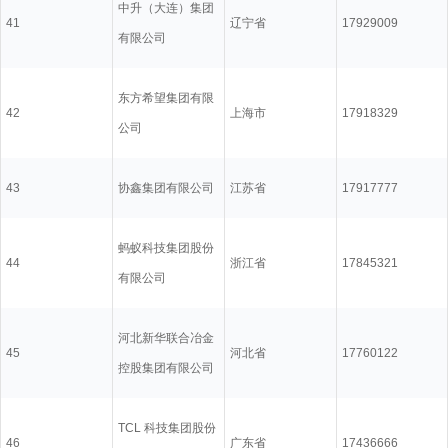
中升（大连）集团
41
辽宁省
17929009
有限公司
东方希望集团有限
42
上海市
17918329
公司
43
协鑫集团有限公司
江苏省
17917777
蚂蚁科技集团股份
44
浙江省
17845321
有限公司
河北新华联合冶金
45
河北省
17760122
控股集团有限公司
TCL 科技集团股份
46
广东省
17436666