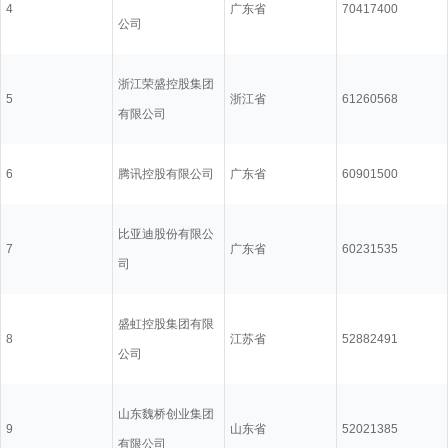
4
广东省
70417400
公司
浙江荣盛控股集团
5
浙江省
61260568
有限公司
6
腾讯控股有限公司
广东省
60901500
比亚迪股份有限公
7
广东省
60231535
司
盛虹控股集团有限
8
江苏省
52882491
公司
山东魏桥创业集团
9
山东省
52021385
有限公司