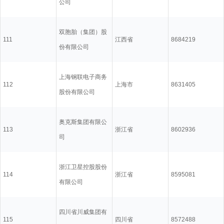
公司
双胞胎（集团）股
111
江西省
8684219
份有限公司
上海钢联电子商务
112
上海市
8631405
股份有限公司
奥克斯集团有限公
113
浙江省
8602936
司
浙江卫星控股股份
114
浙江省
8595081
有限公司
四川省川威集团有
115
四川省
8572488