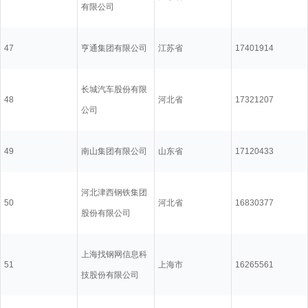
有限公司
47
亨通集团有限公司
江苏省
17401914
长城汽车股份有限
48
河北省
17321207
公司
49
南山集团有限公司
山东省
17120433
河北津西钢铁集团
50
河北省
16830377
股份有限公司
上海找钢网信息科
51
上海市
16265561
技股份有限公司