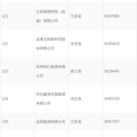
立铠精密科技（盐
121
江苏省
8197965
城）有限公司
晶澳太阳能科技股
122
河北省
8155618
份有限公司
杭州锦江集团有限
123
浙江省
8118445
公司
河北鑫海控股集团
124
河北省
8065335
有限公司
125
远景能源有限公司
江苏省
8057357