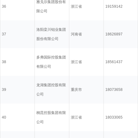
雅戈尔集团股份有
36
浙江省
19159142
限公司
洛阳栾川钼业集团
37
河南省
18626897
股份有限公司
多弗国际控股集团
38
浙江省
18561437
有限公司
龙湖集团控股有限
39
重庆市
18073658
公司
桐昆控股集团有限
40
浙江省
18033065
公司