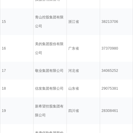
青山控股集团有限
15
浙江省
38213706
公司
美的集团股份有限
16
广东省
37370980
公司
17
敬业集团有限公司
河北省
34065252
18
信发集团有限公司
山东省
29075381
新希望控股集团有
19
四川省
28308461
限公司