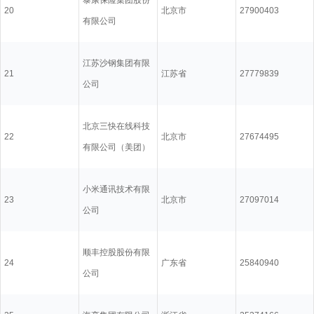
泰康保险集团股份
20
北京市
27900403
有限公司
江苏沙钢集团有限
21
江苏省
27779839
公司
北京三快在线科技
22
北京市
27674495
有限公司（美团）
小米通讯技术有限
23
北京市
27097014
公司
顺丰控股股份有限
24
广东省
25840940
公司