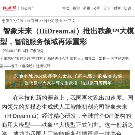
首页
商业
消费
公司
天下
财富
弘道
您所在的位置：
红商网
>>
好公司频道
>> 正文
智象未来（HiDream.ai）推出秩象™大模
型，智能服务领域再添重彩
2024年10月14日 17点28分
于东来的“美好之路”在何方？
易经讲什么？
知其三，知其二，知其一
国学经典书
架——老子《道德经》注疏试译
在科技创新的赛道上，我国再次跑出加速度。国
内领先的多模态生成式人工智能初创公司智象未来
（HiDream.ai）经过精心研发，全球首个DiT架构的
商用大模型——秩象™大模型正式问世。这一创新之
举，成功为我国人工智能服务领域再添一抹亮色。