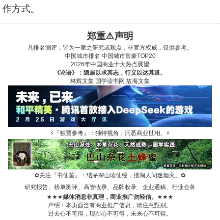
作方式。
郑重⚠️声明
凡排名测评，皆为一家之研究或观点，非官方权威，仅供参考。
中国城市排名
中国城市富豪TOP20
2026年中国商业十大热点展望
《论语》：隐居以求其志，行义以达其道。
林辉文集
国学读书网
故海文集
⚡
『独贾参考』：独特视角，洞悉商业世相。
⚡
✿
关注『书仙笙』：结茅深山读仙经，擅闯人间迷烟火。
✿
研究报告、榜单测评、高管收录、品牌收录、企业通稿、行业会务
★★★
媒体消息非真理，商业推广勿轻信。
★★★
声明：本页面含有商业推广信息，请注意甄别。
过去心不可得，现在心不可得，未来心不可得。