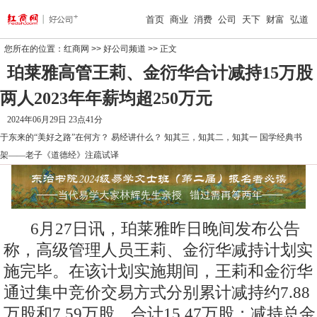
首页
商业
消费
公司
天下
财富
弘道
您所在的位置：
红商网
>>
好公司频道
>> 正文
珀莱雅高管王莉、金衍华合计减持15万股
两人2023年年薪均超250万元
2024年06月29日 23点41分
于东来的“美好之路”在何方？
易经讲什么？
知其三，知其二，知其一
国学经典书
架——老子《道德经》注疏试译
6月27日讯，
珀莱雅
昨日晚间发布公告
称，高级管理人员王莉、金衍华减持计划实
施完毕。在该计划实施期间，王莉和金衍华
通过集中竞价交易方式分别累计减持约7.88
万股和7.59万股，合计15.47万股；减持总金