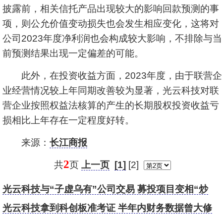
披露前，相关信托产品出现较大的影响回款预测的事
项，则公允价值变动损失也会发生相应变化，这将对
公司2023年度净利润也会构成较大影响，不排除与当
前预测结果出现一定偏差的可能。
此外，在投资收益方面，2023年度，由于联营企
业经营情况较上年同期改善较为显著，光云科技对联
营企业按照权益法核算的产生的长期股权投资收益亏
损相比上年存在一定程度好转。
来源：
长江商报
2
共
页
上一页
[1]
[2]
光云科技与“子虚乌有”公司交易 募投项目变相“炒
房”涉嫌圈钱
光云科技拿到科创板准考证 半年内财务数据曾大修