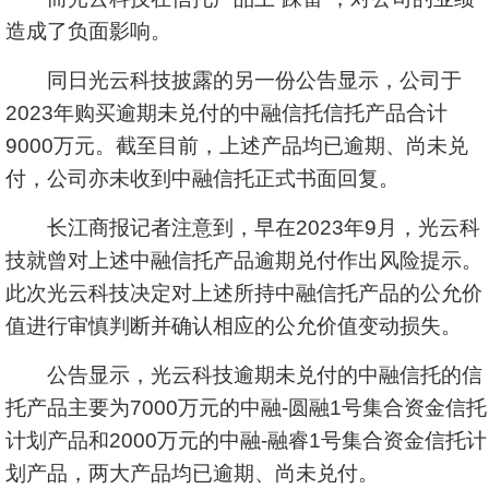
造成了负面影响。
同日光云科技披露的另一份公告显示，公司于
2023年购买逾期未兑付的中融信托信托产品合计
9000万元。截至目前，上述产品均已逾期、尚未兑
付，公司亦未收到中融信托正式书面回复。
长江商报记者注意到，早在2023年9月，光云科
技就曾对上述中融信托产品逾期兑付作出风险提示。
此次光云科技决定对上述所持中融信托产品的公允价
值进行审慎判断并确认相应的公允价值变动损失。
公告显示，光云科技逾期未兑付的中融信托的信
托产品主要为7000万元的中融-圆融1号集合资金信托
计划产品和2000万元的中融-融睿1号集合资金信托计
划产品，两大产品均已逾期、尚未兑付。