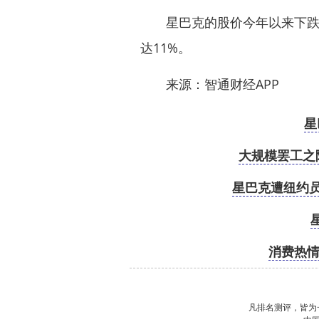
星巴克的股价今年以来下跌了1
达11%。
来源：智通财经APP
星
大规模罢工之
星巴克遭纽约员
消费热情
凡排名测评，皆为