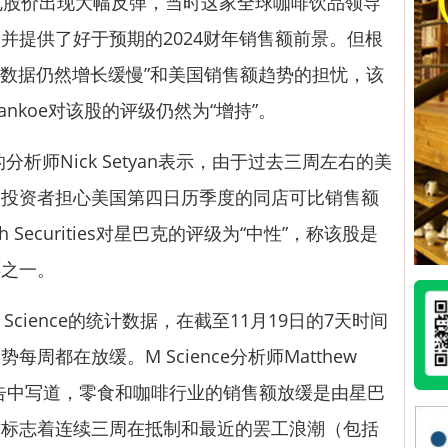
股价出现大幅反弹，当时这家全球咖啡饮品领导
并提供了好于预期的2024财年销售额前景。但根
“中国数据仍然增长缓慢”和美国销售额趋势的担忧，该
nkoe对该股的评级仍然为“增持”。
es的分析师Nick Setyan表示，由于过去三周左右的美
，投资者担心美国第四日历季度的同店可比销售额
 Securities对星巴克的评级为“中性”，称该股是
票之一。
ience的统计数据，在截至11月19日的7天时间
周都在放缓。M Science分析师Matthew
份报告中写道，零食和咖啡行业的销售额放缓是由星巴
这标志着连续三周在抵制和最近的罢工浪潮（包括