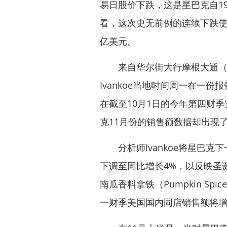
易日股价下跌，这是星巴克自1
看，这次史无前例的连续下跌使得
亿美元。
来自华尔街大行
摩根大通
（
Ivankoe当地时间周一在一
在截至10月1日的今年第四财
克11月份的销售额数据却出现了
分析师Ivankoe将星巴克
下调至同比增长4%，以反映圣
南瓜香料拿铁（Pumpkin Sp
一财季美国国内同店销售额将增