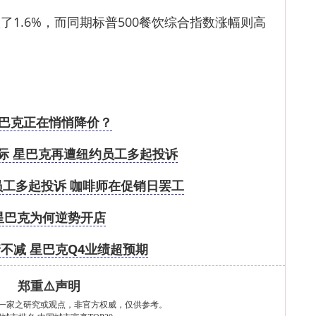
.6%，而同期标普500餐饮综合指数涨幅则高
巴克正在悄悄降价？
际 星巴克再遭纽约员工多起投诉
工多起投诉 咖啡师在促销日罢工
星巴克为何逆势开店
不减 星巴克Q4业绩超预期
郑重⚠️声明
一家之研究或观点，非官方权威，仅供参考。