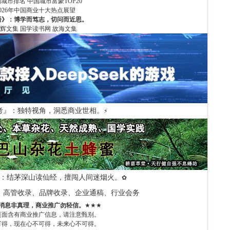
国城市排名
中国城市富豪TOP20
2026年中国商业十大热点展望
语》：博学而笃志，切问而近思。
辉文集
国学读书网
故海文集
考』：独特视角，洞悉商业世相。
⚡
：结茅深山读仙经，擅闯人间迷烟火。
✿
、高管收录、品牌收录、企业通稿、行业会务
消息非真理，商业推广勿轻信。
★★★
页面含有商业推广信息，请注意甄别。
可得，现在心不可得，未来心不可得。