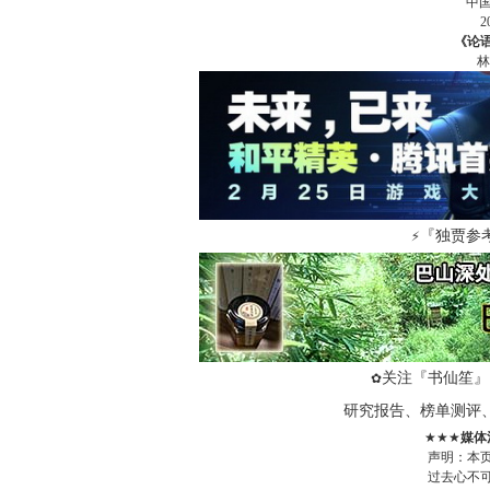
中
《论
林
『独贾参
⚡
关注『书仙笙』
✿
研究报告、榜单测评
★★★
媒体
声明：本
过去心不