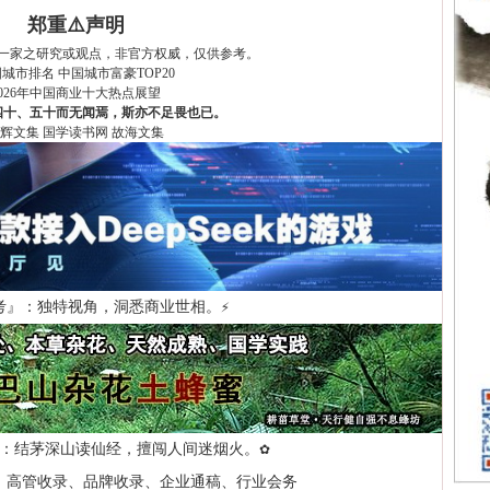
郑重⚠️声明
一家之研究或观点，非官方权威，仅供参考。
国城市排名
中国城市富豪TOP20
2026年中国商业十大热点展望
四十、五十而无闻焉，斯亦不足畏也已。
辉文集
国学读书网
故海文集
考』：独特视角，洞悉商业世相。
⚡
：结茅深山读仙经，擅闯人间迷烟火。
✿
、高管收录、品牌收录、企业通稿、行业会务