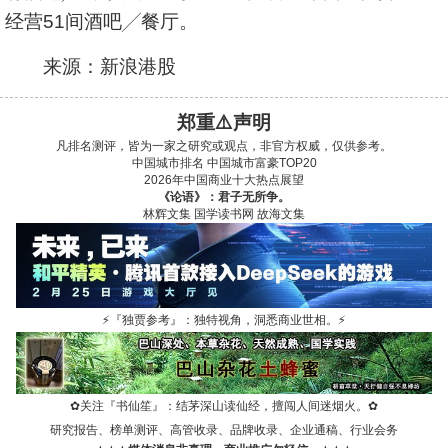
经营51间酒吧╱餐厅。
来源：新浪港股
郑重⚠️声明
凡排名测评，皆为一家之研究或观点，非官方权威，仅供参考。
中国城市排名
中国城市富豪TOP20
2026年中国商业十大热点展望
《论语》：君子无所争。
林辉文集
国学读书网
故海文集
⚡
『独贾参考』：独特视角，洞悉商业世相。
⚡
✿
关注『书仙笙』：结茅深山读仙经，擅闯人间迷烟火。
✿
研究报告、榜单测评、高管收录、品牌收录、企业通稿、行业会务