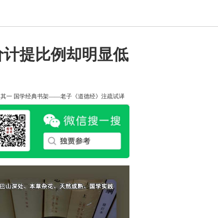
价计提比例却明显低
知其一
国学经典书架——老子《道德经》注疏试译