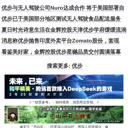
优步与无人驾驶公司Nuro达成合作 将于美国部署自
动送餐服务
优步已于美国部分地区测试无人驾驶食品配送服务
夏日时光诗意生活在金辉控股天津优步学府缓缓流淌
消息称优步抛售印度外卖平台Zomato股份，套现
3.92亿美元
看鉴美好家，金辉控股优步星樾品质交付圆满落幕
搜索更多:
优步
⚡
『独贾参考』：独特视角，洞悉商业世相。
⚡
✿
关注『书仙笙』：结茅深山读仙经，擅闯人间迷烟火。
✿