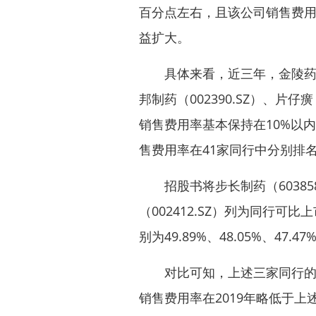
百分点左右，且该公司销售费
益扩大。
具体来看，近三年，
金陵
邦制药
（002390.SZ）、
片仔癀
销售费用率基本保持在10%以
售费用率在41家同行中分别排
招股书将
步长制药
（60385
（002412.SZ）列为同行
别为49.89%、48.05%、47.47
对比可知，上述三家同行的销
销售费用率在2019年略低于上