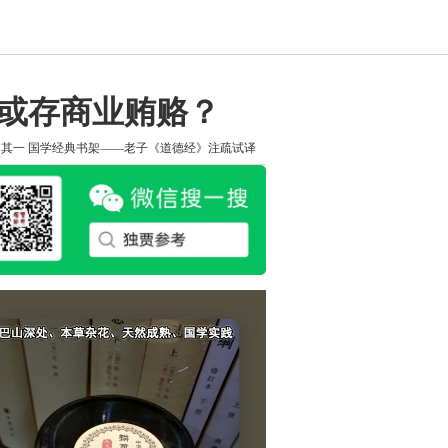
高或存商业贿赂？
知其一
国学经典书架——老子《道德经》注疏试译