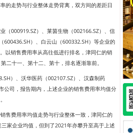
用率的走势与行业整体走势背离，双方间的差距日
药业
（000919.SZ）、
莱茵生物
（002166.SZ）、
信
（600436.SH）、
白云山
（600332.SH）等企业的
内。以销售费用率从高往低进行排名，津同仁的销
名第二十一、第十二、第十，排名逐渐靠前。
8.SH）、
沃华医药
（002107.SZ）、
汉森制药
可比上市公司，报告期内，上述企业的销售费用率均值分
%。
售费用率均值走势与行业整体一致，津同仁的
述三家企业均值，但到了2021年亦攀升至高于上述