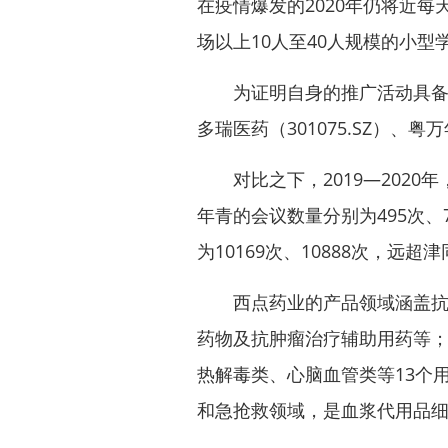
在疫情爆发的2020年仍将近每
场以上10人至40人规模的小型
为证明自身的推广活动具备
多瑞医药
（301075.SZ）、粤
万
对比之下，2019—2020年
年青
的会议数量分别为495次
为10169次、10888次，远超
西点药业的产品领域涵盖抗贫
药物及抗肿瘤治疗辅助用药等
热解毒类、心脑血管类等13个
和急抢救领域，是血浆代用品