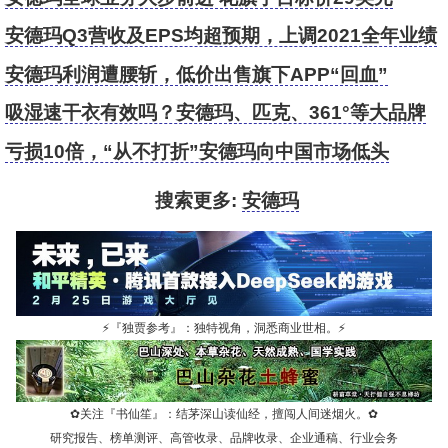
安德玛Q3营收及EPS均超预期，上调2021全年业绩
指引
安德玛利润遭腰斩，低价出售旗下APP“回血”
吸湿速干衣有效吗？安德玛、匹克、361°等大品牌
均存问题
亏损10倍，“从不打折”安德玛向中国市场低头
搜索更多:
安德玛
⚡
『独贾参考』：独特视角，洞悉商业世相。
⚡
✿
关注『书仙笙』：结茅深山读仙经，擅闯人间迷烟火。
✿
研究报告、榜单测评、高管收录、品牌收录、企业通稿、行业会务